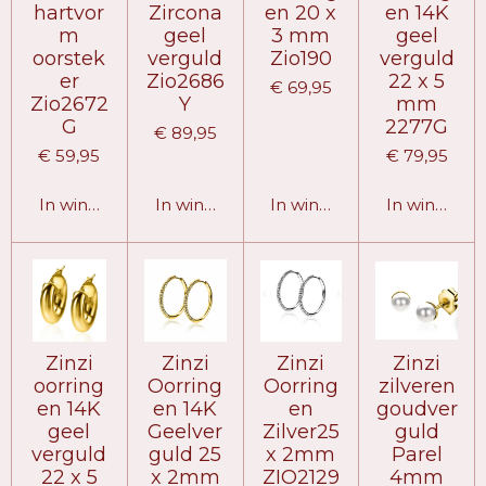
hartvor
Zircona
en 20 x
en 14K
m
geel
3 mm
geel
oorstek
verguld
Zio190
verguld
er
Zio2686
22 x 5
€ 69,95
Zio2672
Y
mm
G
2277G
€ 89,95
€ 59,95
€ 79,95
In winkelwagen
In winkelwagen
In winkelwagen
In winkelw
Zinzi
Zinzi
Zinzi
Zinzi
oorring
Oorring
Oorring
zilveren
en 14K
en 14K
en
goudver
geel
Geelver
Zilver25
guld
verguld
guld 25
x 2mm
Parel
22 x 5
x 2mm
ZIO2129
4mm