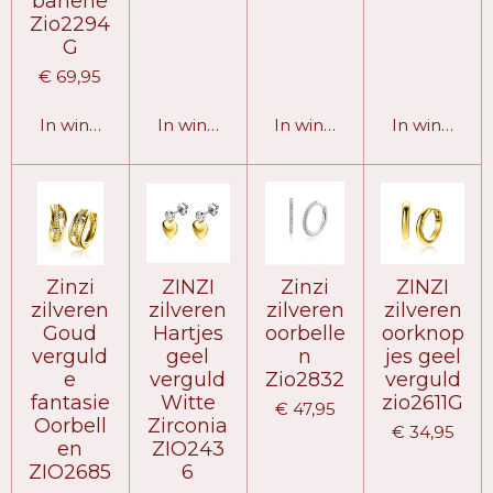
banene
Zio2294
G
€ 69,95
In winkelwagen
In winkelwagen
In winkelwagen
In winkelw
Zinzi
ZINZI
Zinzi
ZINZI
zilveren
zilveren
zilveren
zilveren
Goud
Hartjes
oorbelle
oorknop
verguld
geel
n
jes geel
e
verguld
Zio2832
verguld
fantasie
Witte
zio2611G
€ 47,95
Oorbell
Zirconia
€ 34,95
en
ZIO243
ZIO2685
6