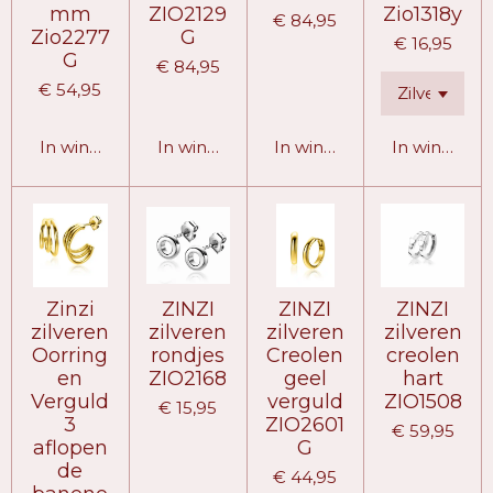
mm
ZIO2129
Zio1318y
€ 84,95
Zio2277
G
€ 16,95
G
€ 84,95
€ 54,95
In winkelwagen
In winkelwagen
In winkelwagen
In winkelw
Zinzi
ZINZI
ZINZI
ZINZI
zilveren
zilveren
zilveren
zilveren
Oorring
rondjes
Creolen
creolen
en
ZIO2168
geel
hart
Verguld
verguld
ZIO1508
€ 15,95
3
ZIO2601
€ 59,95
aflopen
G
de
€ 44,95