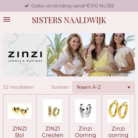
Gratis verzending vanaf €100 NL/BE
Ga
direct
SISTERS NAALDWIJK
naar
de
hoofdinhoud
32 resultaten
Sorteer:
ZINZI
ZINZI
Zinzi
Zinzi
Bol
Creolen
Oorring
oorring