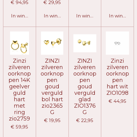
€ 94,95
€ 29,95
In winkelwagen
In winkelwagen
In winkelwagen
In winkelw
Zinzi
ZINZI
ZINZI
Zinzi
zilveren
zilveren
zilveren
zilveren
oorknop
oorknop
oorknop
oorknop
pen 14K
pen
pen
pen
geelver
goud
goud
hart wit
guld
verguld
verguld
ZIO1098
hart
bol hart
glad
€ 44,95
met
zio2365
ZIO1376
ring
G
G
zio2759
€ 19,95
€ 22,95
€ 59,95