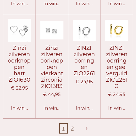
In winkelwagen
In winkelwagen
In winkelwagen
In winkelw
Zinzi
Zinzi
ZINZI
ZINZI
zilveren
zilveren
zilveren
zilveren
oorknop
oorknop
oorring
oorring
pen
pen
en
en geel
hart
vierkant
ZIO2261
verguld
ZIO1630
zirconia
ZIO2261
€ 24,95
ZIO1383
G
€ 22,95
€ 44,95
€ 24,95
In winkelwagen
In winkelwagen
In winkelwagen
In winkelw
1
2