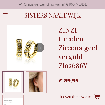
Gratis verzending vanaf €100 NL/BE
Ga
direct
SISTERS NAALDWIJK
naar
de
hoofdinhoud
ZINZI
Creolen
Zircona geel
verguld
Zio2686Y
€ 89,95
In winkelwagen