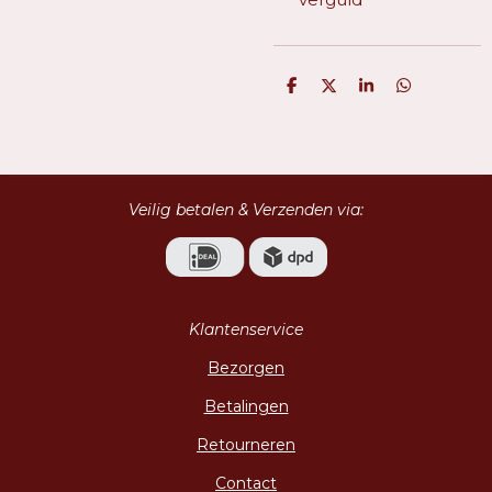
D
D
S
D
e
e
h
e
l
e
a
l
e
l
r
e
n
e
n
Veilig betalen & Verzenden via:
Klantenservice
Bezorgen
Betalingen
Retourneren
Contact