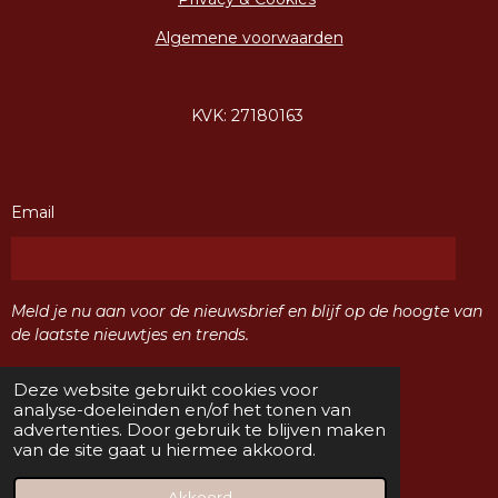
Algemene voorwaarden
KVK: 27180163
Email
Meld je nu aan voor de nieuwsbrief en blijf op de hoogte van
de laatste nieuwtjes en trends.
Deze website gebruikt cookies voor
Verzenden
analyse-doeleinden en/of het tonen van
advertenties. Door gebruik te blijven maken
van de site gaat u hiermee akkoord.
F
I
a
n
© 2024 Sisters Naaldwijk
Akkoord