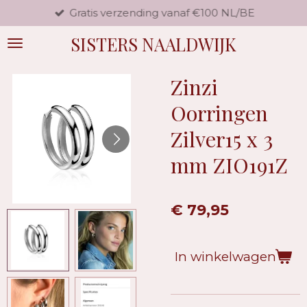
Gratis verzending vanaf €100 NL/BE
Ga
direct
SISTERS NAALDWIJK
naar
de
hoofdinhoud
Zinzi
Oorringen
Zilver15 x 3
mm ZIO191Z
€ 79,95
In winkelwagen