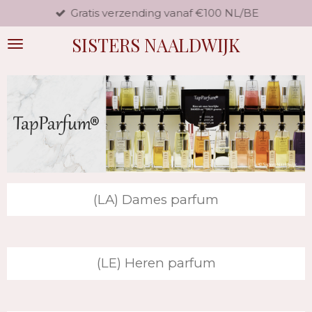
Gratis verzending vanaf €100 NL/BE
Ga
direct
SISTERS NAALDWIJK
naar
de
hoofdinhoud
(LA) Dames parfum
(LE) Heren parfum