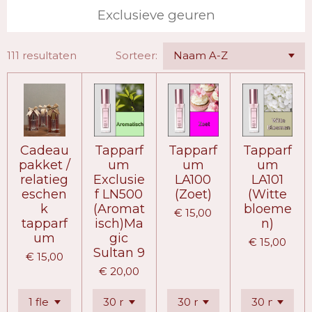
Exclusieve geuren
111 resultaten
Sorteer:
Cadeau
Tapparf
Tapparf
Tapparf
pakket /
um
um
um
relatieg
Exclusie
LA100
LA101
eschen
f LN500
(Zoet)
(Witte
k
(Aromat
bloeme
€ 15,00
tapparf
isch)Ma
n)
um
gic
€ 15,00
Sultan 9
€ 15,00
€ 20,00