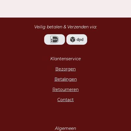
l
e
a
l
e
l
r
e
n
e
n
Veilig betalen & Verzenden via:
Klantenservice
Bezorgen
Betalingen
Retourneren
Contact
Algemeen