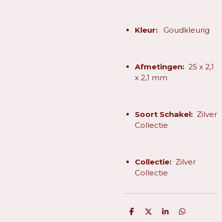
Kleur:
Goudkleurig
Afmetingen:
25 x 2,1
x 2,1 mm
Soort Schakel:
Zilver
Collectie
Collectie:
Zilver
Collectie
D
D
S
D
e
e
h
e