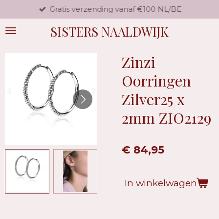
Gratis verzending vanaf €100 NL/BE
Ga
direct
SISTERS NAALDWIJK
naar
de
hoofdinhoud
Zinzi
Oorringen
Zilver25 x
2mm ZIO2129
€ 84,95
In winkelwagen