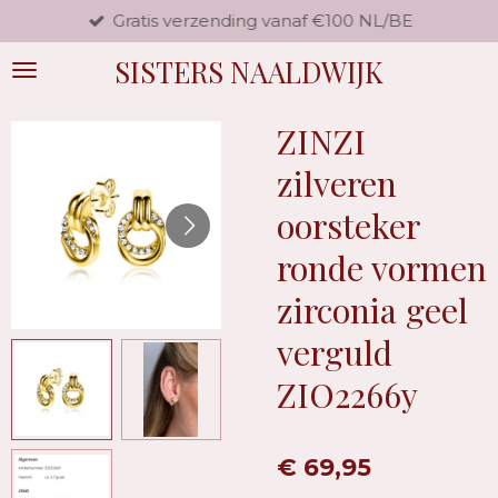
Gratis verzending vanaf €100 NL/BE
Ga
direct
SISTERS NAALDWIJK
naar
de
hoofdinhoud
ZINZI
zilveren
oorsteker
ronde vormen
zirconia geel
verguld
ZIO2266y
€ 69,95