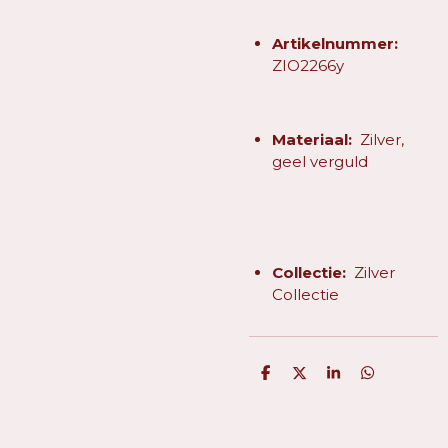
Artikelnummer:
ZIO2266y
Materiaal:
Zilver,
geel verguld
Collectie:
Zilver
Collectie
D
D
S
D
e
e
h
e
l
e
a
l
e
l
r
e
n
e
n