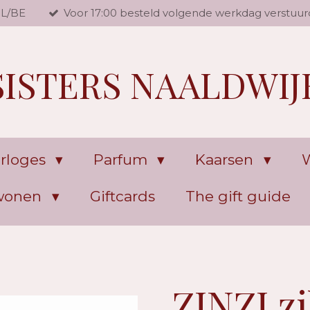
NL/BE
Voor 17:00 besteld volgende werkdag verstuur
SISTERS NAALDWIJ
rloges
Parfum
Kaarsen
W
 wonen
Giftcards
The gift guide
ZINZI z