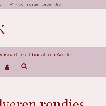
d
Altijd 14 dagen bedenktijd
K
asparfum Il bucato di Adele
ilveren rondjes