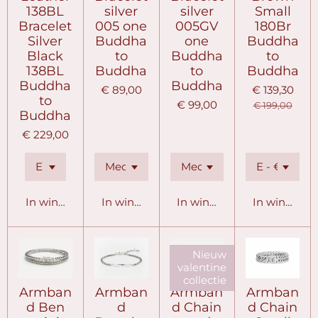
138BL
silver
silver
Small
Bracelet
005 one
005GV
180Br
Silver
Buddha
one
Buddha
Black
to
Buddha
to
138BL
Buddha
to
Buddha
Buddha
Buddha
€ 89,00
€ 139,30
to
€ 99,00
€ 199,00
Buddha
€ 229,00
In winkelwagen
In winkelwagen
In winkelwagen
In winkelw
Nieuw
valentine
collectie
Armban
Armban
Armban
Armban
d Ben
d
d Chain
d Chain