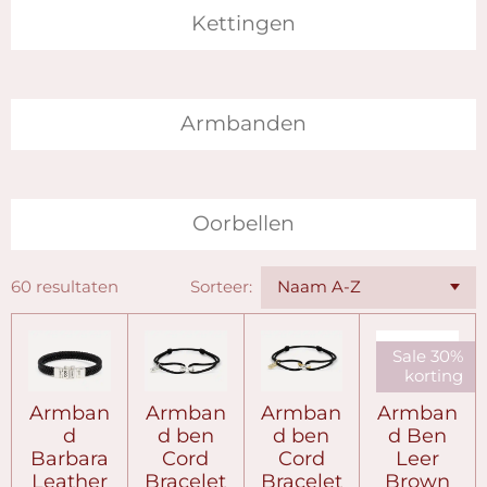
Kettingen
Armbanden
Oorbellen
60 resultaten
Sorteer:
Sale 30%
korting
Armban
Armban
Armban
Armban
d
d ben
d ben
d Ben
Barbara
Cord
Cord
Leer
Leather
Bracelet
Bracelet
Brown