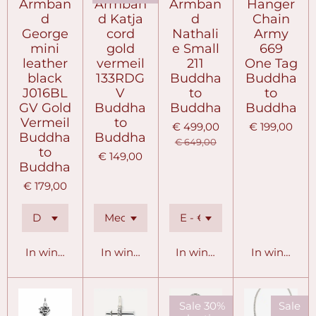
Armban
Armban
Armban
Hanger
d
d Katja
d
Chain
George
cord
Nathali
Army
mini
gold
e Small
669
leather
vermeil
211
One Tag
black
133RDG
Buddha
Buddha
J016BL
V
to
to
GV Gold
Buddha
Buddha
Buddha
Vermeil
to
€ 499,00
€ 199,00
Buddha
Buddha
€ 649,00
to
€ 149,00
Buddha
€ 179,00
In winkelwagen
In winkelwagen
In winkelwagen
In winkelw
Sale 30%
Sale