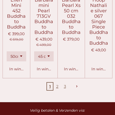
Mini
mini
Pearl Xs
Nathali
452
Pearl
50 cm
e silver
Buddha
713GV
032
067
to
Buddha
Buddha
Single
Buddha
to
to
Piece
Buddha
Buddha
Buddha
€ 399,00
to
€ 439,00
€ 379,00
€ 519,00
Buddha
€ 499,00
€ 49,00
In winkelwagen
In winkelwagen
In winkelwagen
In winkelw
1
2
3
Veilig betalen & Verzenden via: