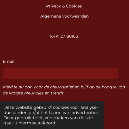
Privacy & Cookies
Algemene voorwaarden
KVK: 27180163
Email
Meld je nu aan voor de nieuwsbrief en blijf op de hoogte van
de laatste nieuwtjes en trends.
Deze website gebruikt cookies voor analyse-
Verzenden
doeleinden en/of het tonen van advertenties.
Door gebruik te blijven maken van de site
gaat u hiermee akkoord.
F
I