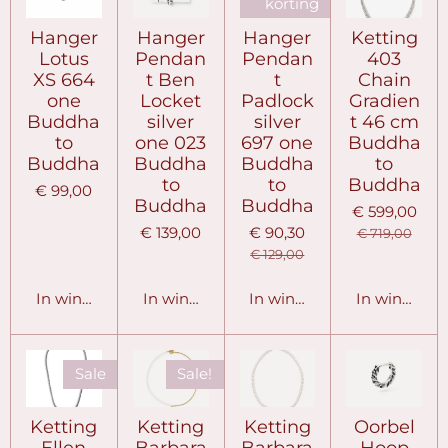
korting
Hanger
Hanger
Hanger
Ketting
Lotus
Pendan
Pendan
403
XS 664
t Ben
t
Chain
one
Locket
Padlock
Gradien
Buddha
silver
silver
t 46 cm
to
one 023
697 one
Buddha
Buddha
Buddha
Buddha
to
to
to
Buddha
€ 99,00
Buddha
Buddha
€ 599,00
€ 139,00
€ 90,30
€ 719,00
€ 129,00
In winkelwagen
In winkelwagen
In winkelwagen
In winkelw
Sale
Sale!
Ketting
Ketting
Ketting
Oorbel
Ellen
Barbara
Barbara
Hoop