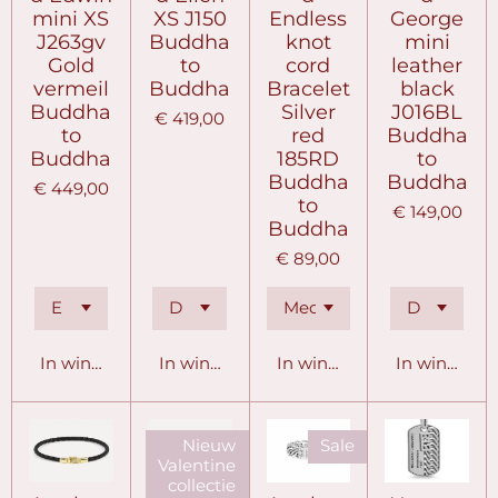
mini XS
XS J150
Endless
George
J263gv
Buddha
knot
mini
Gold
to
cord
leather
vermeil
Buddha
Bracelet
black
Buddha
Silver
J016BL
€ 419,00
to
red
Buddha
Buddha
185RD
to
Buddha
Buddha
€ 449,00
to
€ 149,00
Buddha
€ 89,00
In winkelwagen
In winkelwagen
In winkelwagen
In winkelw
Nieuw
Sale
Valentine
collectie