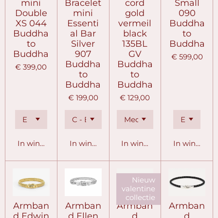
mini
Bracelet
cord
Small
Double
mini
gold
090
XS 044
Essenti
vermeil
Buddha
Buddha
al Bar
black
to
to
Silver
135BL
Buddha
Buddha
907
GV
€ 599,00
Buddha
Buddha
€ 399,00
to
to
Buddha
Buddha
€ 199,00
€ 129,00
In winkelwagen
In winkelwagen
In winkelwagen
In winkelw
Nieuw
valentine
collectie
Armban
Armban
Armban
Armban
d Edwin
d Ellen
d
d