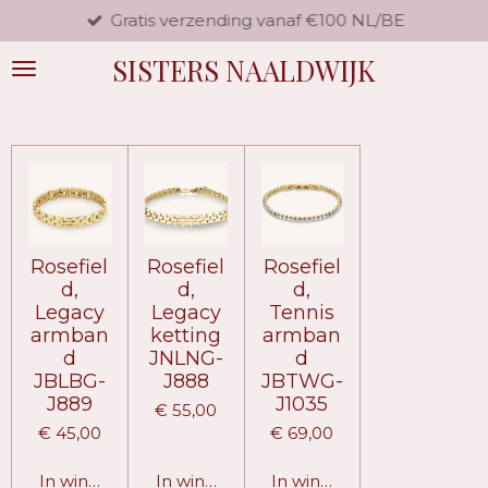
Gratis verzending vanaf €100 NL/BE
Ga
direct
SISTERS NAALDWIJK
naar
de
hoofdinhoud
Rosefiel
Rosefiel
Rosefiel
d,
d,
d,
Legacy
Legacy
Tennis
armban
ketting
armban
d
JNLNG-
d
JBLBG-
J888
JBTWG-
J889
J1035
€ 55,00
€ 45,00
€ 69,00
In winkelwagen
In winkelwagen
In winkelwagen