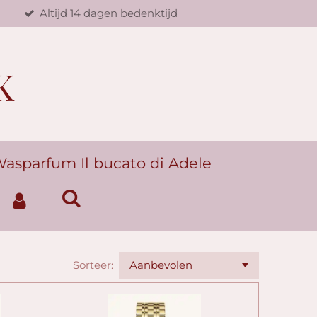
d
Altijd 14 dagen bedenktijd
K
asparfum Il bucato di Adele
Sorteer: