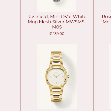
Rosefield, Mini OVal White
Rose
Mop Mesh Silver MWSMS-
Me
M05
€ 139,00