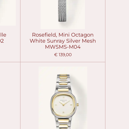
lle
Rosefield, Mini Octagon
02
White Sunray Silver Mesh
MWSMS-M04
€ 139,00