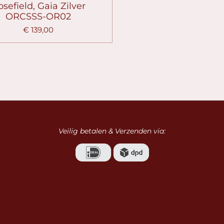
sefield, Gaia Zilver
ORCSSS-OR02
€ 139,00
Veilig betalen & Verzenden via: