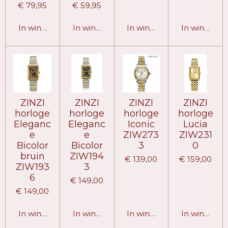
€ 79,95
€ 59,95
In winkelwagen
In winkelwagen
In winkelwagen
In winkelw
ZINZI
ZINZI
ZINZI
ZINZI
horloge
horloge
horloge
horloge
Eleganc
Eleganc
Iconic
Lucia
e
e
ZIW273
ZIW231
Bicolor
Bicolor
3
0
bruin
ZIW194
€ 139,00
€ 159,00
ZIW193
3
6
€ 149,00
€ 149,00
In winkelwagen
In winkelwagen
In winkelwagen
In winkelw