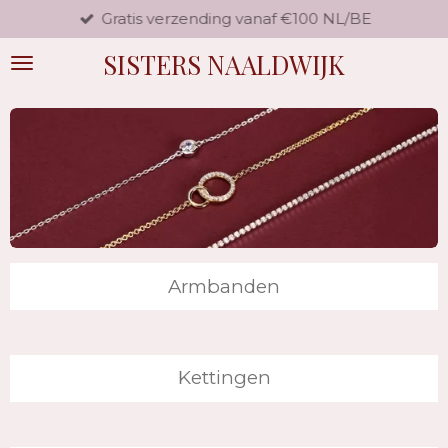
Gratis verzending vanaf €100 NL/BE
Ga
direct
SISTERS NAALDWIJK
naar
de
hoofdinhoud
Armbanden
Kettingen