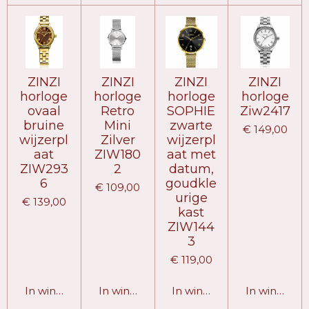
ZINZI
ZINZI
ZINZI
ZINZI
horloge
horloge
horloge
horloge
ovaal
Retro
SOPHIE
Ziw2417
bruine
Mini
zwarte
€ 149,00
wijzerpl
Zilver
wijzerpl
aat
ZIW180
aat met
ZIW293
2
datum,
6
goudkle
€ 109,00
urige
€ 139,00
kast
ZIW144
3
€ 119,00
In winkelwagen
In winkelwagen
In winkelwagen
In winkelw