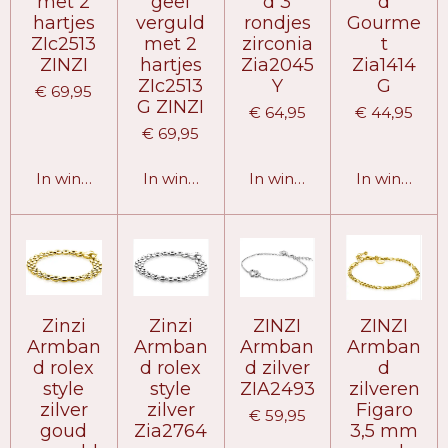
met 2
geel
d 3
d
hartjes
verguld
rondjes
Gourme
ZIc2513
met 2
zirconia
t
ZINZI
hartjes
Zia2045
Zia1414
ZIc2513
Y
G
€ 69,95
G ZINZI
€ 64,95
€ 44,95
€ 69,95
In winkelwagen
In winkelwagen
In winkelwagen
In winkelw
Zinzi
Zinzi
ZINZI
ZINZI
Armban
Armban
Armban
Armban
d rolex
d rolex
d zilver
d
style
style
ZIA2493
zilveren
zilver
zilver
Figaro
€ 59,95
goud
Zia2764
3,5 mm