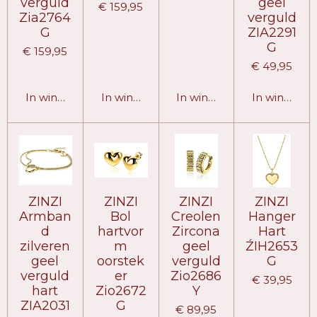
verguld
geel
€ 159,95
Zia2764
verguld
G
ZIA2291
G
€ 159,95
€ 49,95
In winkelwagen
In winkelwagen
In winkelwagen
In winkelw
ZINZI
ZINZI
ZINZI
ZINZI
Armban
Bol
Creolen
Hanger
d
hartvor
Zircona
Hart
zilveren
m
geel
ŹIH2653
geel
oorstek
verguld
G
verguld
er
Zio2686
€ 39,95
hart
Zio2672
Y
ZIA2031
G
€ 89,95