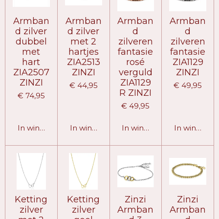
Armban
Armban
Armban
Armban
d zilver
d zilver
d
d
dubbel
met 2
zilveren
zilveren
met
hartjes
fantasie
fantasie
hart
ZIA2513
rosé
ZIA1129
ZIA2507
ZINZI
verguld
ZINZI
ZINZI
ZIA1129
€ 44,95
€ 49,95
R ZINZI
€ 74,95
€ 49,95
In winkelwagen
In winkelwagen
In winkelwagen
In winkelw
Ketting
Ketting
Zinzi
Zinzi
zilver
zilver
Armban
Armban