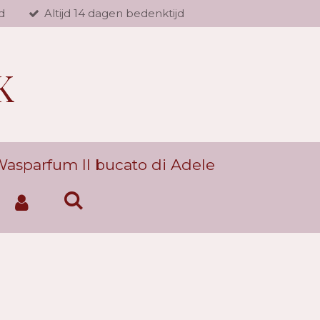
d
Altijd 14 dagen bedenktijd
K
asparfum Il bucato di Adele