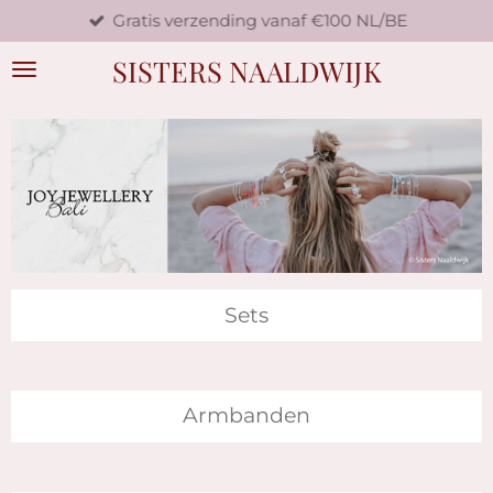
Gratis verzending vanaf €100 NL/BE
Ga
direct
SISTERS NAALDWIJK
naar
de
hoofdinhoud
Sets
Armbanden