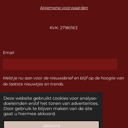
Algemene voorwaarden
KVK: 27180163
Email
Meld je nu aan voor de nieuwsbrief en blijf op de hoogte van
de laatste nieuwtjes en trends.
Deze website gebruikt cookies voor analyse-
Verzenden
doeleinden en/of het tonen van advertenties.
Door gebruik te blijven maken van de site
gaat u hiermee akkoord.
F
I
a
n
© 2024 Sisters Naaldwijk
Akkoord