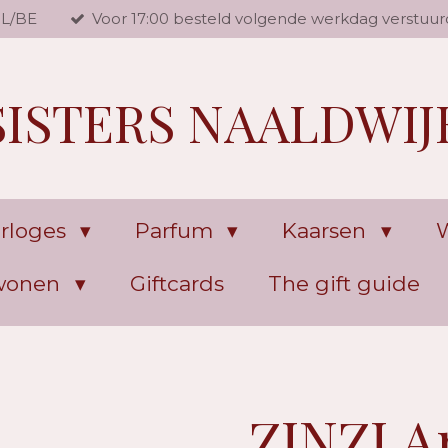
NL/BE
Voor 17:00 besteld volgende werkdag verstuur
SISTERS NAALDWIJ
rloges
Parfum
Kaarsen
W
 wonen
Giftcards
The gift guide
ZINZI A