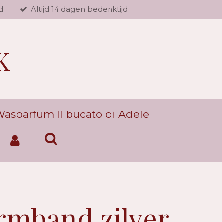
d
Altijd 14 dagen bedenktijd
K
asparfum Il bucato di Adele
rmband zilver