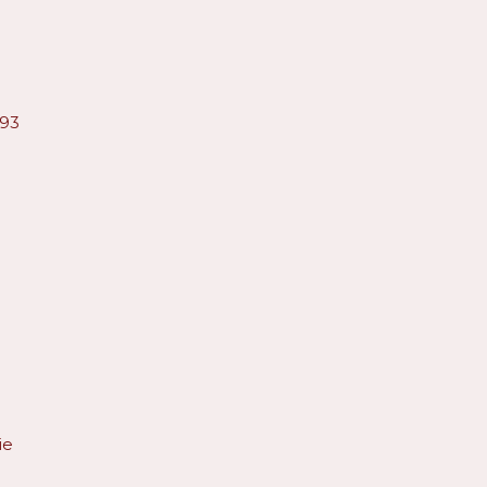
93
ie