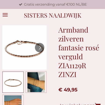
Gratis verzending vanaf €100 NL/BE
Ga
direct
SISTERS NAALDWIJK
naar
de
hoofdinhoud
Armband
zilveren
fantasie rosé
verguld
ZIA1129R
ZINZI
€ 49,95