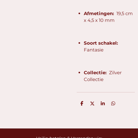
Afmetingen:
19,5 cm
x 4,5 x 10 mm
Soort schakel:
Fantasie
Collectie:
Zilver
Collectie
D
D
S
D
e
e
h
e
l
e
a
l
e
l
r
e
n
e
n