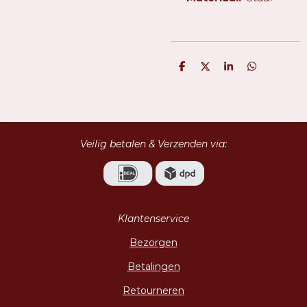
D
D
S
D
e
e
h
e
l
e
a
l
e
l
r
e
n
e
n
Veilig betalen & Verzenden via:
Klantenservice
Bezorgen
Betalingen
Retourneren