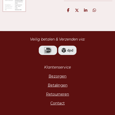
D
D
S
D
e
e
h
e
l
e
a
l
e
l
r
e
n
e
n
Veilig betalen & Verzenden via:
Klantenservice
Bezorgen
Betalingen
Retourneren
Contact