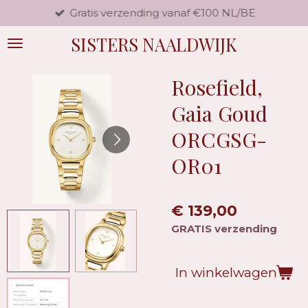
Gratis verzending vanaf €100 NL/BE
Ga
direct
SISTERS NAALDWIJK
naar
de
hoofdinhoud
Rosefield,
Gaia Goud
ORCGSG-
OR01
€ 139,00
GRATIS verzending
In winkelwagen