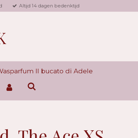
d
Altijd 14 dagen bedenktijd
K
asparfum Il bucato di Adele
ld, The Ace XS