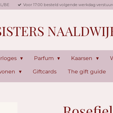
NL/BE
Voor 17:00 besteld volgende werkdag verstuur
SISTERS NAALDWIJ
rloges
Parfum
Kaarsen
W
 wonen
Giftcards
The gift guide
Rosefie