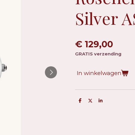
Silver 
€ 129,00
GRATIS verzending
In winkelwagen
D
D
S
e
e
h
l
e
a
e
l
r
n
e