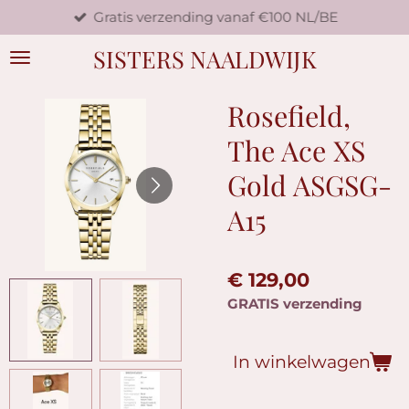
Gratis verzending vanaf €100 NL/BE
Ga
direct
SISTERS NAALDWIJK
naar
de
hoofdinhoud
Rosefield,
The Ace XS
Gold ASGSG-
A15
€ 129,00
GRATIS verzending
In winkelwagen