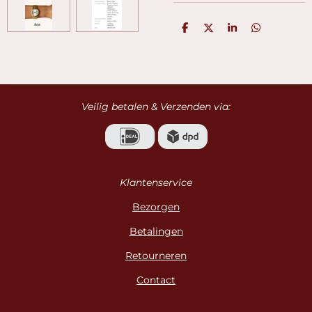
D
D
S
D
e
e
h
e
l
e
a
l
e
l
r
e
n
e
n
Veilig betalen & Verzenden via:
Klantenservice
Bezorgen
Betalingen
Retourneren
Contact