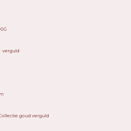
90G
d verguld
mm
 Collectie goud verguld