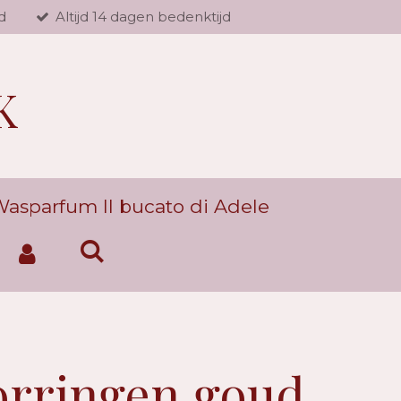
d
Altijd 14 dagen bedenktijd
K
asparfum Il bucato di Adele
orringen goud