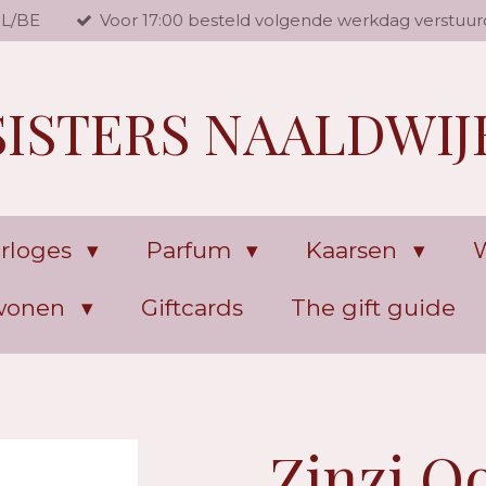
NL/BE
Voor 17:00 besteld volgende werkdag verstuur
SISTERS NAALDWIJ
rloges
Parfum
Kaarsen
W
 wonen
Giftcards
The gift guide
Zinzi O