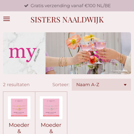
Gratis verzending vanaf €100 NL/BE
Ga
direct
SISTERS NAALDWIJK
naar
de
hoofdinhoud
2 resultaten
Sorteer:
Moeder
Moeder
&
&