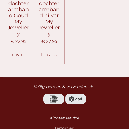
dochter
dochter
armban
armban
d Goud
d Zilver
My
My
Jeweller
Jeweller
y
y
€ 22,95
€ 22,95
In winkelwagen
In winkelwagen
Veilig betalen & Verzenden via:
Klantenservice
Bezorgen