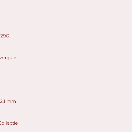
129G
 verguld
x 2,1 mm
Collectie