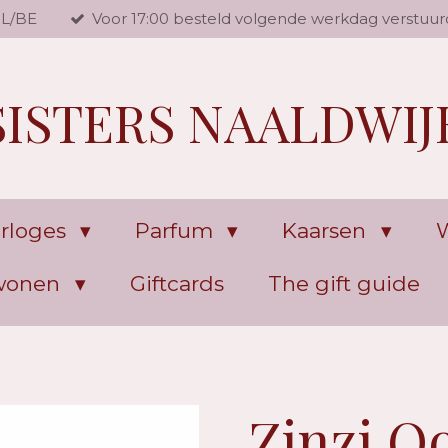
NL/BE
Voor 17:00 besteld volgende werkdag verstuur
SISTERS NAALDWIJ
rloges
Parfum
Kaarsen
W
 wonen
Giftcards
The gift guide
Zinzi O