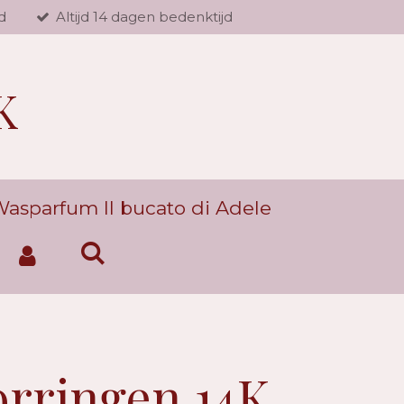
d
Altijd 14 dagen bedenktijd
K
asparfum Il bucato di Adele
orringen 14K