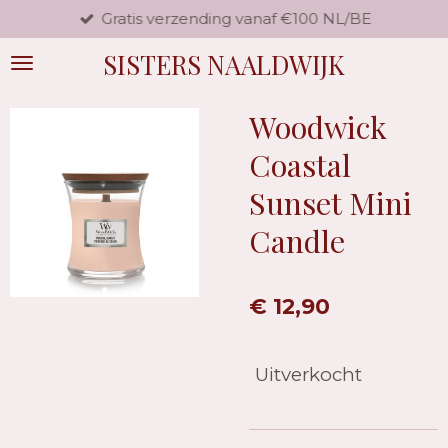
Gratis verzending vanaf €100 NL/BE
Ga
direct
SISTERS NAALDWIJK
naar
de
hoofdinhoud
Woodwick
Coastal
Sunset Mini
Candle
€ 12,90
Uitverkocht