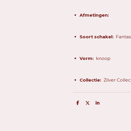
Afmetingen:
Soort schakel:
Fantas
Vorm:
knoop
Collectie:
Zilver Collec
D
D
S
e
e
h
l
e
a
e
l
r
n
e