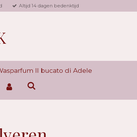
d
Altijd 14 dagen bedenktijd
K
asparfum Il bucato di Adele
ilveren