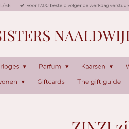
NL/BE
Voor 17:00 besteld volgende werkdag verstuur
SISTERS NAALDWIJ
rloges
Parfum
Kaarsen
W
 wonen
Giftcards
The gift guide
ZINZI z