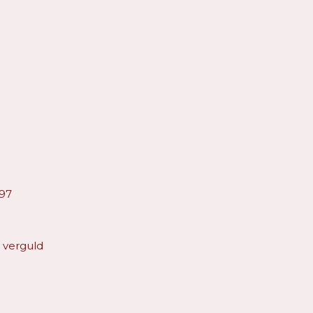
97
verguld