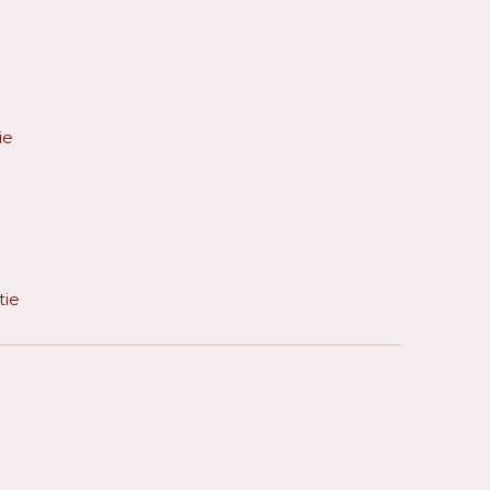
ie
tie