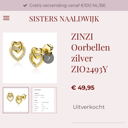
Gratis verzending vanaf €100 NL/BE
Ga
direct
SISTERS NAALDWIJK
naar
de
hoofdinhoud
ZINZI
Oorbellen
zilver
ZIO2493Y
€ 49,95
Uitverkocht