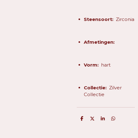
Steensoort:
Zirconia
Afmetingen:
Vorm:
hart
Collectie:
Zilver
Collectie
D
D
S
D
e
e
h
e
l
e
a
l
e
l
r
e