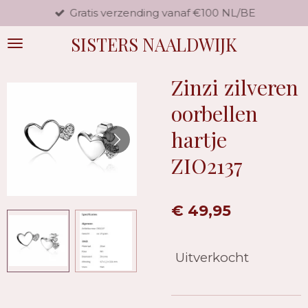
Gratis verzending vanaf €100 NL/BE
Ga
direct
SISTERS NAALDWIJK
naar
de
hoofdinhoud
Zinzi zilveren
oorbellen
hartje
ZIO2137
€ 49,95
Uitverkocht