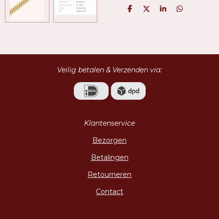
D
D
S
D
e
e
h
e
l
e
a
l
e
l
r
e
n
e
n
Veilig betalen & Verzenden via:
Klantenservice
Bezorgen
Betalingen
Retourneren
Contact