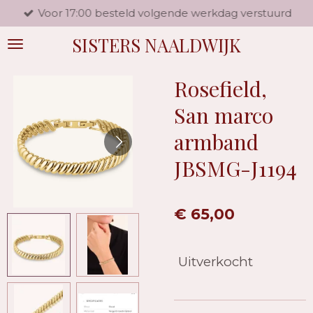
Voor 17:00 besteld volgende werkdag verstuurd
Ga
direct
SISTERS NAALDWIJK
naar
de
hoofdinhoud
Rosefield,
San marco
armband
JBSMG-J1194
€ 65,00
Uitverkocht