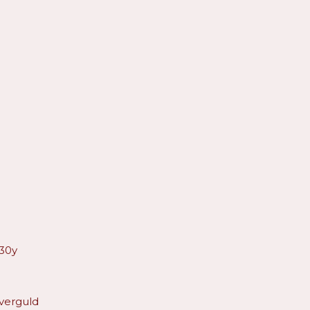
30y
verguld