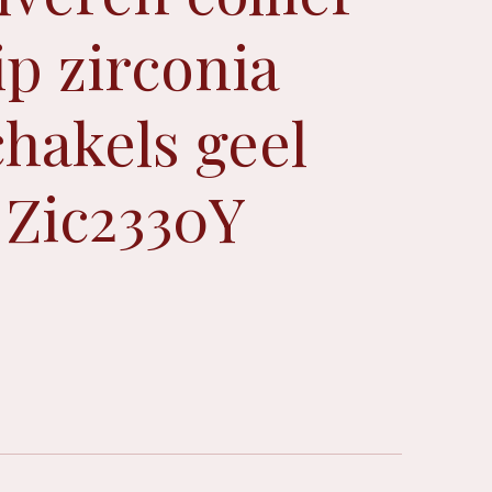
ip zirconia
chakels geel
 Zic2330Y