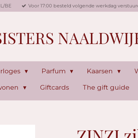
NL/BE
Voor 17:00 besteld volgende werkdag verstuur
SISTERS NAALDWIJ
rloges
Parfum
Kaarsen
W
 wonen
Giftcards
The gift guide
ZINZI zi