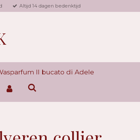
d
Altijd 14 dagen bedenktijd
K
asparfum Il bucato di Adele
lveren collier