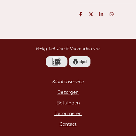
D
D
S
D
e
e
h
e
l
e
a
l
e
l
r
e
n
e
n
Veilig betalen & Verzenden via:
Klantenservice
Bezorgen
Betalingen
Retourneren
Contact