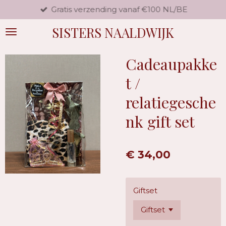
Gratis verzending vanaf €100 NL/BE
Ga
direct
SISTERS NAALDWIJK
naar
de
hoofdinhoud
Cadeaupakke
t /
relatiegesche
nk gift set
€ 34,00
Giftset