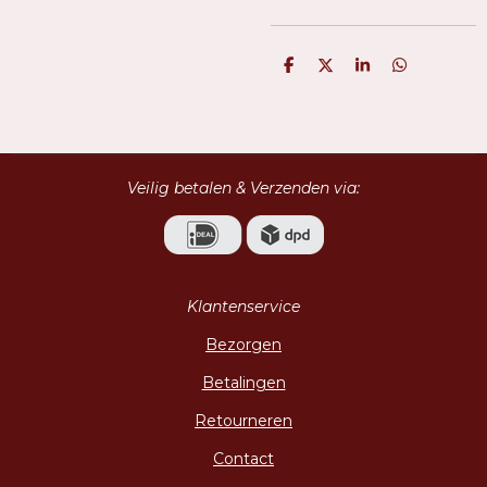
D
D
S
D
e
e
h
e
l
e
a
l
e
l
r
e
n
e
n
Veilig betalen & Verzenden via:
Klantenservice
Bezorgen
Betalingen
Retourneren
Contact