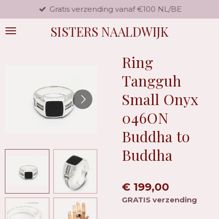
Gratis verzending vanaf €100 NL/BE
Ga
direct
SISTERS NAALDWIJK
naar
de
hoofdinhoud
Ring
Tangguh
Small Onyx
046ON
Buddha to
Buddha
€ 199,00
GRATIS verzending