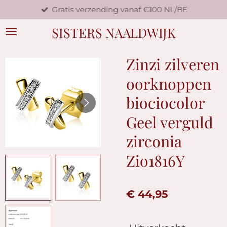
Gratis verzending vanaf €100 NL/BE
Ga
direct
SISTERS NAALDWIJK
naar
de
hoofdinhoud
Zinzi zilveren
oorknoppen
biociocolor
Geel verguld
zirconia
Zio1816Y
€ 44,95