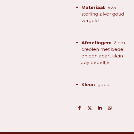
Materiaal:
925
sterling zilver goud
verguld
Afmetingen:
2 cm
creolen met bedel
en een apart klein
Joy bedeltje
Kleur:
goud
D
D
S
D
e
e
h
e
l
e
a
l
e
l
r
e
n
e
n