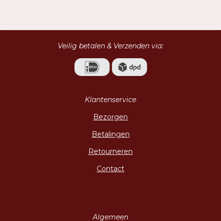
l
e
a
l
e
l
r
e
n
e
n
Veilig betalen & Verzenden via:
Klantenservice
Bezorgen
Betalingen
Retourneren
Contact
Algemeen