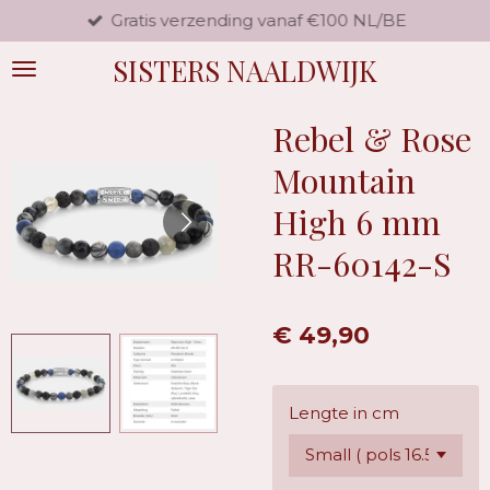
Gratis verzending vanaf €100 NL/BE
Ga
direct
SISTERS NAALDWIJK
naar
de
hoofdinhoud
Rebel & Rose
Mountain
High 6 mm
RR-60142-S
€ 49,90
Lengte in cm