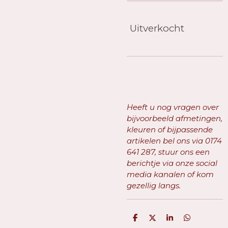
Uitverkocht
Heeft u nog vragen over
bijvoorbeeld afmetingen,
kleuren of bijpassende
artikelen bel ons via
0174
641 287, stuur ons een
berichtje via onze social
media kanalen of kom
gezellig langs.
D
D
S
D
e
e
h
e