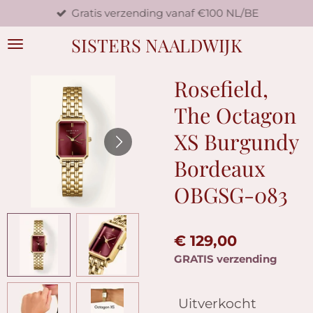
Gratis verzending vanaf €100 NL/BE
Ga
direct
SISTERS NAALDWIJK
naar
de
hoofdinhoud
Rosefield,
The Octagon
XS Burgundy
Bordeaux
OBGSG-083
€ 129,00
GRATIS verzending
Uitverkocht