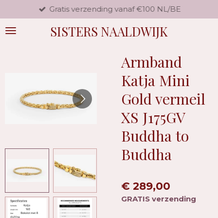
Gratis verzending vanaf €100 NL/BE
Ga
direct
SISTERS NAALDWIJK
naar
de
hoofdinhoud
Armband
Katja Mini
Gold vermeil
XS J175GV
Buddha to
Buddha
€ 289,00
GRATIS verzending