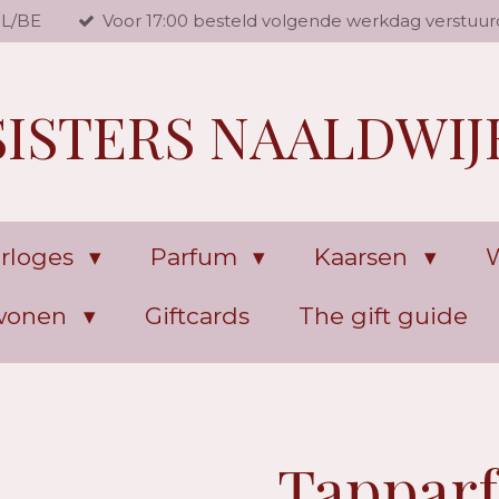
NL/BE
Voor 17:00 besteld volgende werkdag verstuur
SISTERS NAALDWIJ
rloges
Parfum
Kaarsen
W
 wonen
Giftcards
The gift guide
Tappar