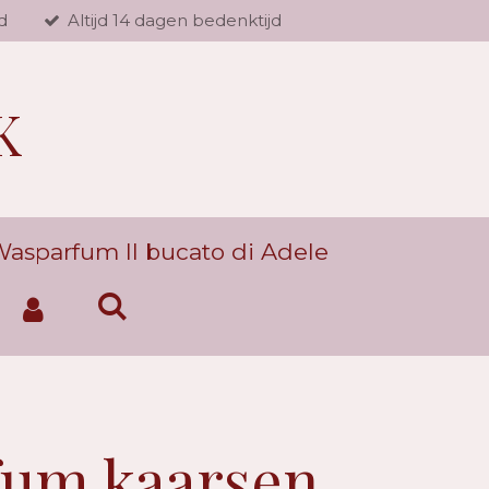
d
Altijd 14 dagen bedenktijd
K
asparfum Il bucato di Adele
fum kaarsen