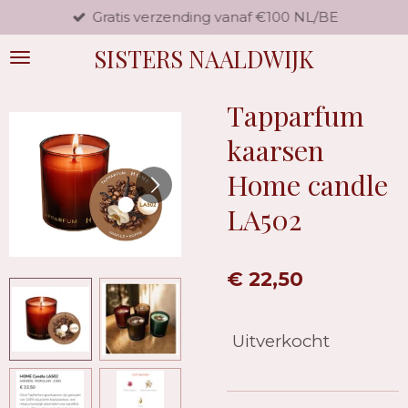
Gratis verzending vanaf €100 NL/BE
Ga
direct
SISTERS NAALDWIJK
naar
de
hoofdinhoud
Tapparfum
kaarsen
Home candle
LA502
€ 22,50
Uitverkocht