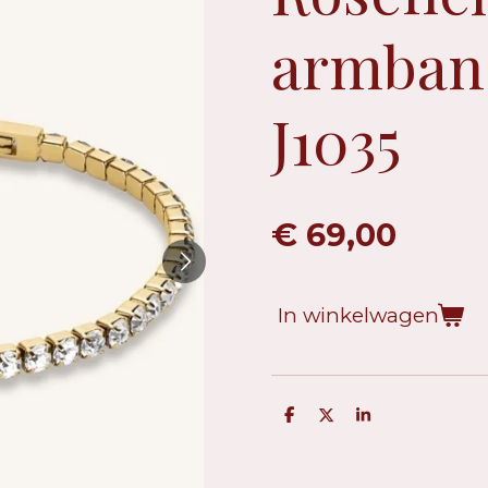
armban
J1035
€ 69,00
In winkelwagen
D
D
S
e
e
h
l
e
a
e
l
r
n
e