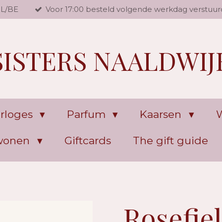
NL/BE
Voor 17:00 besteld volgende werkdag verstuur
SISTERS NAALDWIJ
rloges
Parfum
Kaarsen
W
 wonen
Giftcards
The gift guide
Rosefie