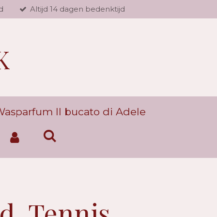
d
Altijd 14 dagen bedenktijd
K
asparfum Il bucato di Adele
ld, Tennis