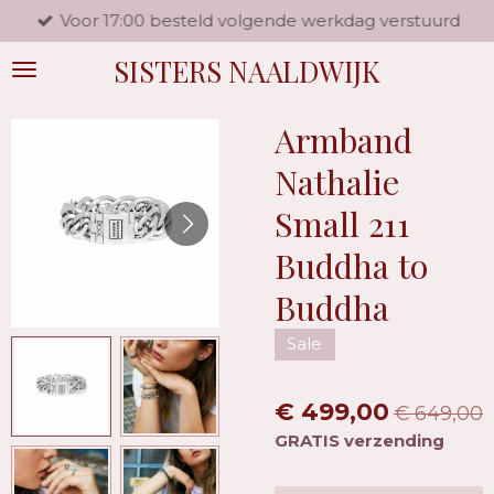
Voor 17:00 besteld volgende werkdag verstuurd
Ga
direct
SISTERS NAALDWIJK
naar
de
hoofdinhoud
Armband
Nathalie
Small 211
Buddha to
Buddha
Sale
€ 499,00
€ 649,00
GRATIS verzending