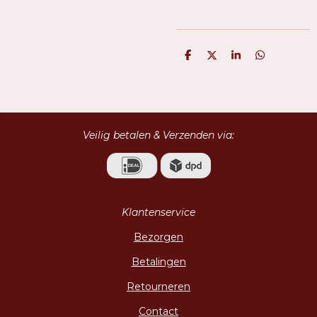
D
D
S
D
e
e
h
e
l
e
a
l
e
l
r
e
n
e
n
Veilig betalen & Verzenden via:
Klantenservice
Bezorgen
Betalingen
Retourneren
Contact