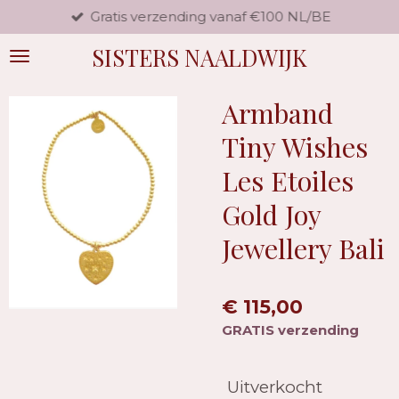
Gratis verzending vanaf €100 NL/BE
Ga
direct
SISTERS NAALDWIJK
naar
de
hoofdinhoud
Armband
Tiny Wishes
Les Etoiles
Gold Joy
Jewellery Bali
€ 115,00
GRATIS verzending
Uitverkocht