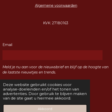
Algemene voorwaarden
KVK: 27180163
Email
Meld je nu aan voor de nieuwsbrief en blijf op de hoogte van
de laatste nieuwtjes en trends.
Deze website gebruikt cookies voor
Verzenden
analyse-doeleinden en/of het tonen van
advertenties. Door gebruik te blijven maken
van de site gaat u hiermee akkoord.
F
I
a
n
© 2024 Sisters Naaldwijk
Akkoord
c
s