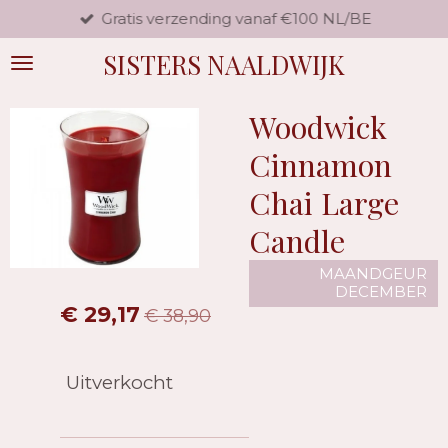
Gratis verzending vanaf €100 NL/BE
Ga
direct
SISTERS NAALDWIJK
naar
de
hoofdinhoud
Woodwick
Cinnamon
Chai Large
Candle
MAANDGEUR
DECEMBER
€ 29,17
€ 38,90
Uitverkocht