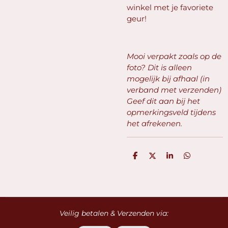
winkel met je favoriete
geur!
Mooi verpakt zoals op de
foto? Dit is alleen
mogelijk bij afhaal (in
verband met verzenden)
Geef dit aan bij het
opmerkingsveld tijdens
het afrekenen.
D
D
S
D
e
e
h
e
l
e
a
l
e
l
r
e
n
e
n
Veilig betalen & Verzenden via: