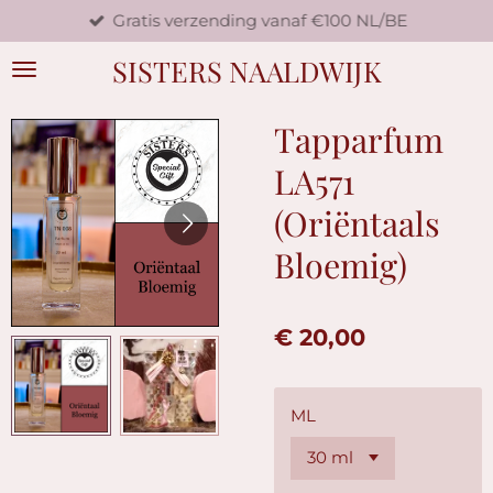
Gratis verzending vanaf €100 NL/BE
Ga
direct
SISTERS NAALDWIJK
naar
de
hoofdinhoud
Tapparfum
LA571
(Oriëntaals
Bloemig)
€ 20,00
ML