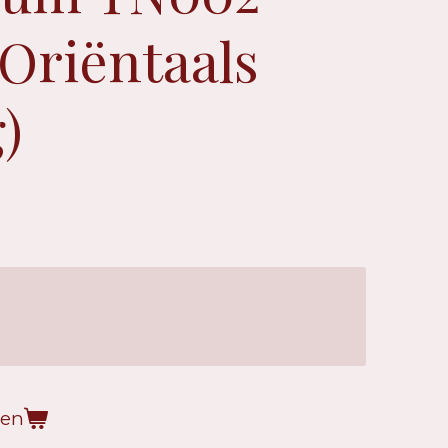
(Oriëntaals
)
gen