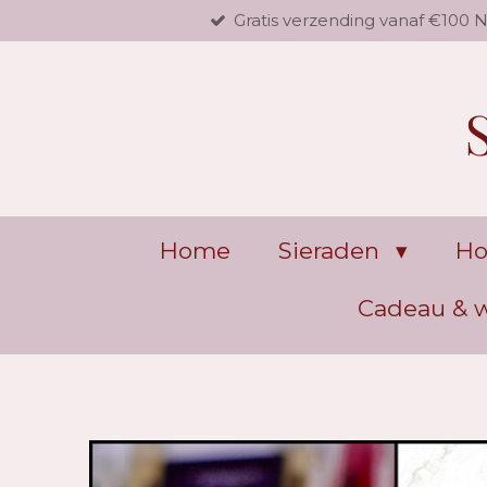
Gratis verzending vanaf €100 
Ga
direct
naar
de
hoofdinhoud
Home
Sieraden
Ho
Cadeau &