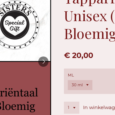
Unisex 
Bloemig
€ 20,00
ML
In winkelwa