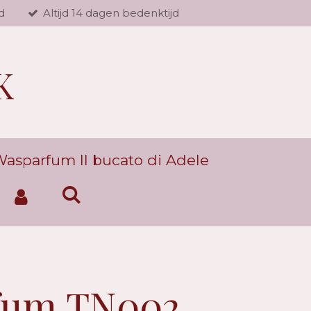
d
Altijd 14 dagen bedenktijd
K
asparfum Il bucato di Adele
fum TN002