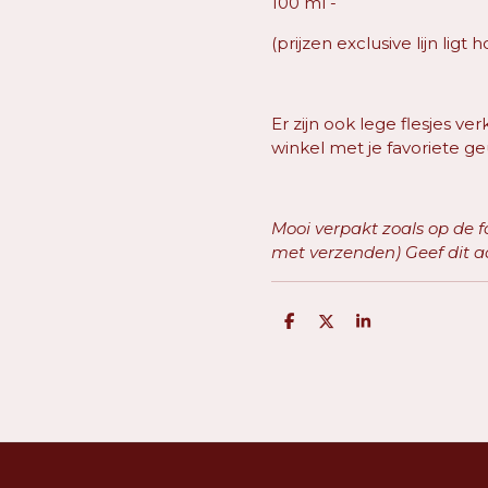
100 ml -
(prijzen exclusive lijn ligt
Er zijn ook lege flesjes ver
winkel met je favoriete ge
Mooi verpakt zoals op de fo
met verzenden) Geef dit a
D
D
S
e
e
h
l
e
a
e
l
r
n
e