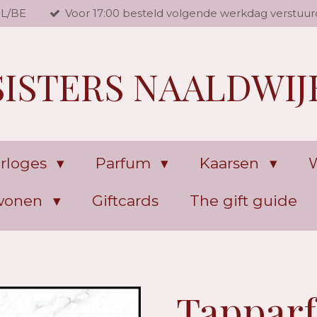
NL/BE
Voor 17:00 besteld volgende werkdag verstuur
SISTERS NAALDWIJ
rloges
Parfum
Kaarsen
W
 wonen
Giftcards
The gift guide
Tappar