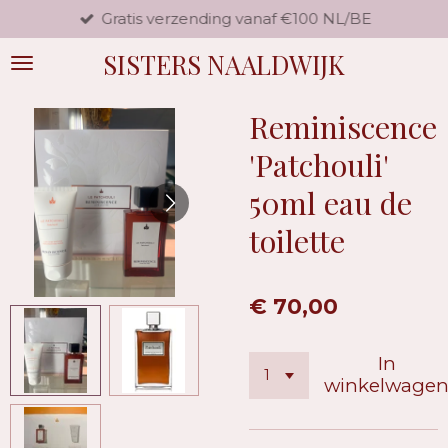
Gratis verzending vanaf €100 NL/BE
Ga
direct
SISTERS NAALDWIJK
naar
de
hoofdinhoud
Reminiscence
'Patchouli'
50ml eau de
toilette
€ 70,00
In
winkelwage