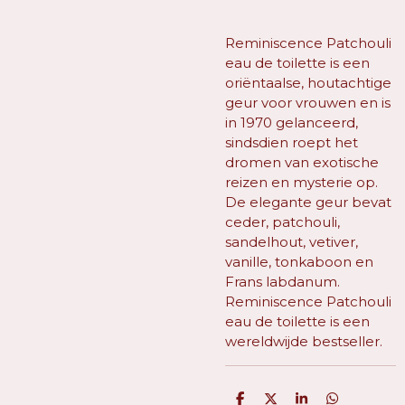
Reminiscence Patchouli
eau de toilette is een
oriëntaalse, houtachtige
geur voor vrouwen en is
in 1970 gelanceerd,
sindsdien roept het
dromen van exotische
reizen en mysterie op.
De elegante geur bevat
ceder, patchouli,
sandelhout, vetiver,
vanille, tonkaboon en
Frans labdanum.
Reminiscence Patchouli
eau de toilette is een
wereldwijde bestseller.
D
D
S
D