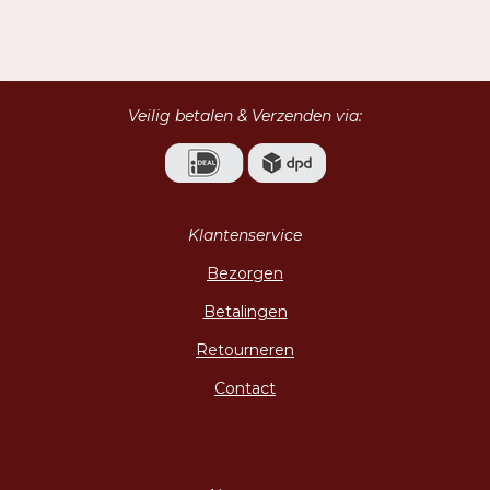
e
e
h
e
l
e
a
l
e
l
r
e
n
e
n
Veilig betalen & Verzenden via:
Klantenservice
Bezorgen
Betalingen
Retourneren
Contact