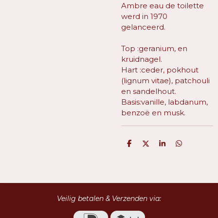
Ambre eau de toilette
werd in 1970
gelanceerd.
Top :geranium, en
kruidnagel.
Hart :ceder, pokhout
(lignum vitae), patchouli
en sandelhout.
Basis:vanille, labdanum,
benzoë en musk.
D
D
S
D
e
e
h
e
l
e
a
l
e
l
r
e
n
e
n
Veilig betalen & Verzenden via: