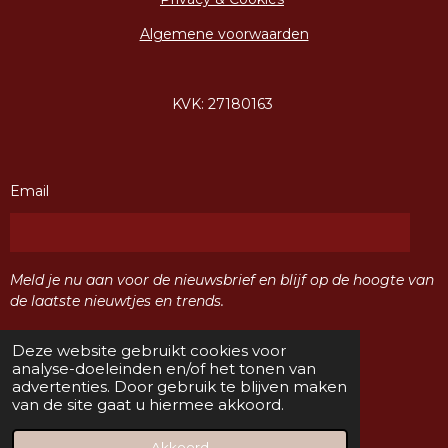
Algemene voorwaarden
KVK: 27180163
Email
Meld je nu aan voor de nieuwsbrief en blijf op de hoogte van
de laatste nieuwtjes en trends.
Deze website gebruikt cookies voor
Verzenden
analyse-doeleinden en/of het tonen van
advertenties. Door gebruik te blijven maken
van de site gaat u hiermee akkoord.
F
I
a
n
© 2024 Sisters Naaldwijk
Akkoord