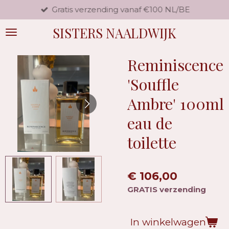
Gratis verzending vanaf €100 NL/BE
Ga
direct
SISTERS NAALDWIJK
naar
de
hoofdinhoud
Reminiscence
'Souffle
Ambre' 100ml
eau de
toilette
€ 106,00
GRATIS verzending
In winkelwagen