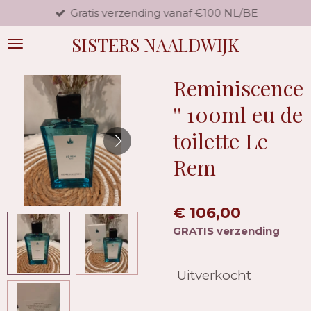
Gratis verzending vanaf €100 NL/BE
Ga
direct
SISTERS NAALDWIJK
naar
de
hoofdinhoud
Reminiscence
'' 100ml eu de
toilette Le
Rem
€ 106,00
GRATIS verzending
Uitverkocht