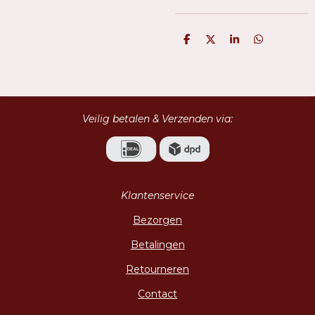
D
D
S
D
e
e
h
e
l
e
a
l
e
l
r
e
n
e
n
Veilig betalen & Verzenden via:
Klantenservice
Bezorgen
Betalingen
Retourneren
Contact