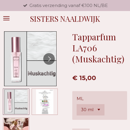
Gratis verzending vanaf €100 NL/BE
Ga
direct
SISTERS NAALDWIJK
naar
de
hoofdinhoud
Tapparfum
LA706
(Muskachtig)
€ 15,00
ML