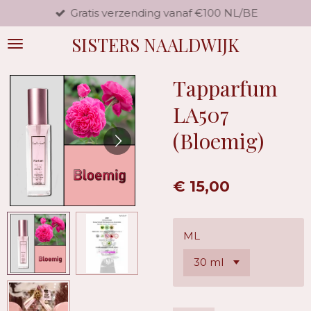
Gratis verzending vanaf €100 NL/BE
Ga
direct
SISTERS NAALDWIJK
naar
de
hoofdinhoud
Tapparfum
LA507
(Bloemig)
€ 15,00
ML