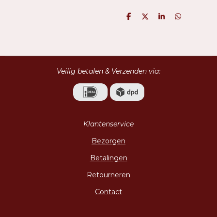
D
D
S
D
e
e
h
e
l
e
a
l
e
l
r
e
n
e
n
Veilig betalen & Verzenden via:
Klantenservice
Bezorgen
Betalingen
Retourneren
Contact