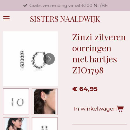
Gratis verzending vanaf €100 NL/BE
Ga
direct
SISTERS NAALDWIJK
naar
de
hoofdinhoud
Zinzi zilveren
oorringen
met hartjes
ZIO1798
€ 64,95
In winkelwagen