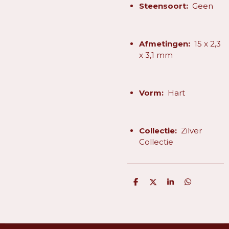
Steensoort:
Geen
Afmetingen:
15 x 2,3
x 3,1 mm
Vorm:
Hart
Collectie:
Zilver
Collectie
D
D
S
D
e
e
h
e
l
e
a
l
e
l
r
e
n
e
n