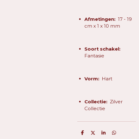
Afmetingen:
17 - 19
cm x 1 x 10 mm
Soort schakel:
Fantasie
Vorm:
Hart
Collectie:
Zilver
Collectie
D
D
S
D