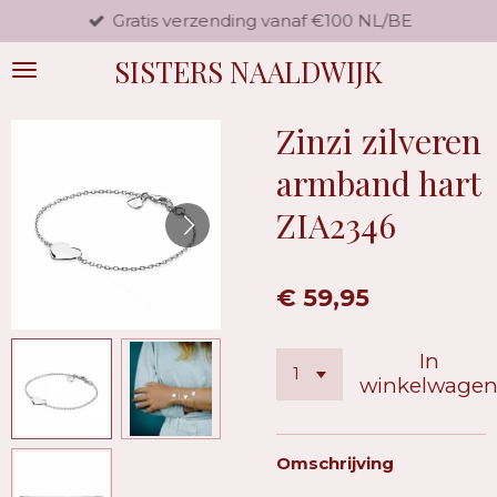
Gratis verzending vanaf €100 NL/BE
Ga
direct
SISTERS NAALDWIJK
naar
de
hoofdinhoud
Zinzi zilveren
armband hart
ZIA2346
€ 59,95
In
winkelwage
Omschrijving