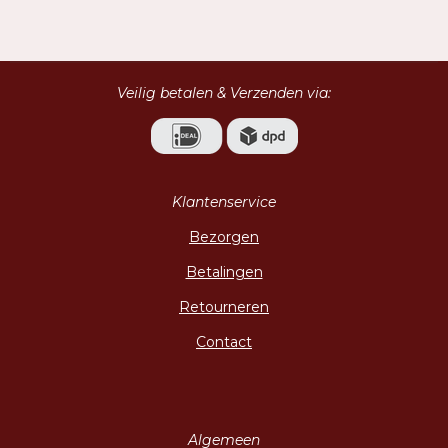
e
e
h
e
l
e
a
l
e
l
r
e
n
e
n
Veilig betalen & Verzenden via:
Klantenservice
Bezorgen
Betalingen
Retourneren
Contact
Algemeen